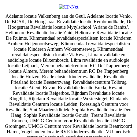
Adelante locatie Valkenburg aan de Geul, Adelante locatie Venlo,
De BOSK, De Hoogstraat Revalidatie locatie Rembrandtkade, De
Hoogstraat Revalidatie locatie Mytylschool ‘Ariane de Ranitz’,
Heliomare Revalidatie locatie Zuid, Heliomare Revalidatie locatie
De Ruimte, Klimmendaal revalidatiespecialisten locatie Kinderen
Arnhem Heijenoordseweg, Klimmendaal revalidatiespecialisten
locatie Kinderen Arnhem Wekeromseweg, Klimmendaal
revalidatiespecialisten locatie ViaReva, Libra revalidatie en
audiologie locatie Blixembosch, Libra revalidatie en audiologie
locatie Leijpark, Merem behandelcentrum RC De Trappenberg
locatie Almere, Merem behandelcentrum RC De Trappenberg
locatie Huizen, Reade cluster kinderrevalidatie, Revalidatie
Friesland locatie Beesterzwaag, Revalidatiecentrum Tolbrug
locatie Atlent, Revant Revalidatie locatie Breda, Revant
Revalidatie locatie Reigerbos, Rijndam Revalidatie locatie
Ringdijk, Rijndam Revalidatie locatie Westersingel, Rijnlands
Revalidatie Centrum locatie Leiden, Roessingh Centrum voor
Revalidatie, Sint Maartenskliniek, Sophia Revalidatie locatie Den
Haag, Sophia Revalidatie locatie Gouda, Treant Revalidatie
Emmen, UMCG Centrum voor Revalidatie locatie UMCG
Groningen, UMCG Centrum voor Revalidatie locatie Beatrixoord
Haren, Vogellanden locatie RVE kinderrevalidatie, VU medisch