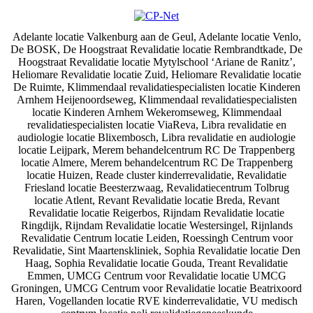
Adelante locatie Valkenburg aan de Geul, Adelante locatie Venlo,
De BOSK, De Hoogstraat Revalidatie locatie Rembrandtkade, De
Hoogstraat Revalidatie locatie Mytylschool ‘Ariane de Ranitz’,
Heliomare Revalidatie locatie Zuid, Heliomare Revalidatie locatie
De Ruimte, Klimmendaal revalidatiespecialisten locatie Kinderen
Arnhem Heijenoordseweg, Klimmendaal revalidatiespecialisten
locatie Kinderen Arnhem Wekeromseweg, Klimmendaal
revalidatiespecialisten locatie ViaReva, Libra revalidatie en
audiologie locatie Blixembosch, Libra revalidatie en audiologie
locatie Leijpark, Merem behandelcentrum RC De Trappenberg
locatie Almere, Merem behandelcentrum RC De Trappenberg
locatie Huizen, Reade cluster kinderrevalidatie, Revalidatie
Friesland locatie Beesterzwaag, Revalidatiecentrum Tolbrug
locatie Atlent, Revant Revalidatie locatie Breda, Revant
Revalidatie locatie Reigerbos, Rijndam Revalidatie locatie
Ringdijk, Rijndam Revalidatie locatie Westersingel, Rijnlands
Revalidatie Centrum locatie Leiden, Roessingh Centrum voor
Revalidatie, Sint Maartenskliniek, Sophia Revalidatie locatie Den
Haag, Sophia Revalidatie locatie Gouda, Treant Revalidatie
Emmen, UMCG Centrum voor Revalidatie locatie UMCG
Groningen, UMCG Centrum voor Revalidatie locatie Beatrixoord
Haren, Vogellanden locatie RVE kinderrevalidatie, VU medisch